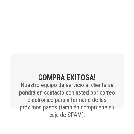
COMPRA EXITOSA!
Nuestro equipo de servicio al cliente se
pondrá en contacto con usted por correo
electrónico para informarle de los
próximos pasos (también compruebe su
caja de SPAM).
Si tiene alguna duda, consúltenos por correo electrónico
(
contato@refresher.com.br
) o por WhatsApp (
+55 54 99669-