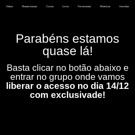
Vídeos
Masterclasses
Cursos
Livros
Ferramentas
Mentorias
Imersões
Parabéns estamos
quase lá!
Basta clicar no botão abaixo e
entrar no grupo onde vamos
liberar o acesso no dia 14/12
com exclusivade!