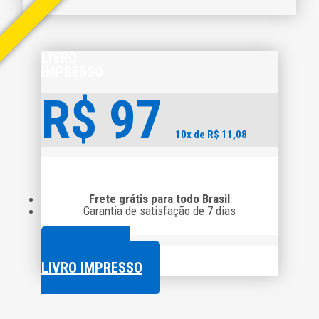
o
LIVRO
IMPRESSO
R$
97
10x de R$ 11,08
Frete grátis para todo Brasil
Garantia de satisfação de 7 dias
COMPRAR O
LIVRO IMPRESSO