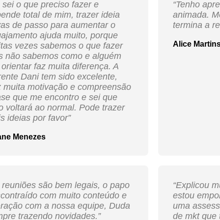
 sei o que preciso fazer e
“Tenho apre
ende total de mim, trazer ideia
animada. Me
as de passo para aumentar o
termina a re
ajamento ajuda muito, porque
Alice Martin
tas vezes sabemos o que fazer
s não sabemos como e alguém
 orientar faz muita diferença. A
ente Dani tem sido excelente,
z muita motivação e compreensão
ase que me encontro e sei que
o voltará ao normal. Pode trazer
s ideias por favor”
ane Menezes
 reuniões são bem legais, o papo
“Explicou m
contraído com muito conteúdo e
estou empol
eração com a nossa equipe, Duda
uma assesso
pre trazendo novidades.”
de mkt que 