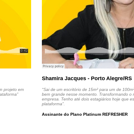
Shamira Jacques - Porto Alegre/RS
um projeto em
“Sai de um escritório de 15m² para um de 100m
lataforma”
bem grande nesse momento. Transformando o m
empresa. Tenho até dois estagiários hoje que 
plataforma”.
Assinante do Plano Platinum REFRESHER