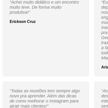
“Achei muito didático e um encontro
“Eu
muito leve. De forma muito
dep
produtiva!”
nov
eng
Erickson Cruz
mui
ma
pra
Ger
tra
a f
tud
Mai
Ari
“Todas as reuniões tem sempre algo
“As
novo pra aprender. Além das dicas
des
de como melhorar o Instagram para
int
atrair mais clientes!”
sem