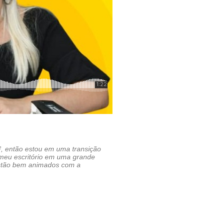
², então estou em uma transição
eu escritório em uma grande
estão bem animados com a