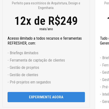
Perfeito para escritórios de Arquitetura, Design e
Per
Engenharia.​
12x de R$249
reais/ano
Acesso ilimitado a todos recursos e ferramentas
Tudo
REFRESHER, com:
Geren
- Briefings ilimitados
- Brie
- Ferramenta de captação de clientes
- Fer
- Gestão de projetos
- Ges
- Gestão de clientes
- Ges
- Pré-projetos em segundos
- Pré
- Int
EXPERIMENTE AGORA
- Ger