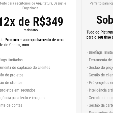
feito para escritórios de Arquitetura, Design e
Perfeito para lo
Engenharia.​
Sob
12x de R$349
reais/ano
Tudo do Platinum
para o seu time 
 do Premium +
acompanhamento de uma
te de Contas, com:
- Briefings ilimit
fings ilimitados
- Ferramenta de 
ramenta de captação de clientes
- Gestão de proj
tão de projetos
- Gestão de clie
tão de clientes
- Pré-projetos 
-projetos em segundos
- Inteligência ar
eligência para texto e imagem
- Gerente de co
ente de contas
- Gestão da carte
- Permissões de