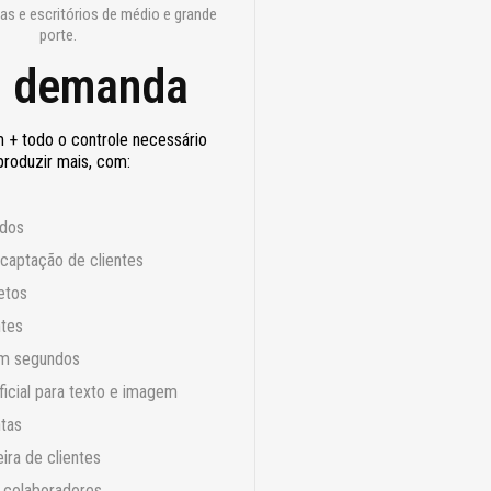
jas e escritórios de médio e grande
porte.​
 demanda
 + todo o controle necessário
produzir mais, com:
ados
captação de clientes
etos
ntes
em segundos
tificial para texto e imagem
ntas
ira de clientes
 colaboradores