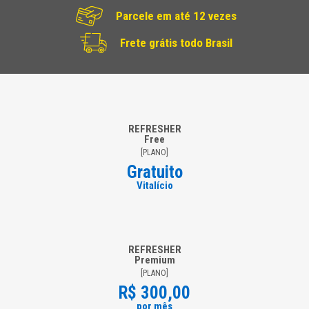
Parcele em até 12 vezes
Frete grátis todo Brasil
REFRESHER
Free
[PLANO]
Gratuito
Vitalício
REFRESHER
Premium
[PLANO]
R$ 300,00
por mês