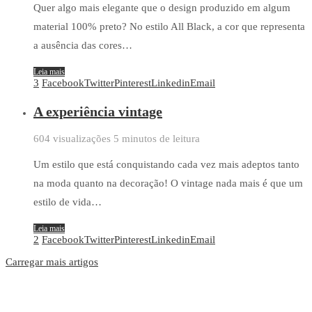
Quer algo mais elegante que o design produzido em algum
material 100% preto? No estilo All Black, a cor que representa
a ausência das cores…
Leia mais
3
Facebook
Twitter
Pinterest
Linkedin
Email
A experiência vintage
604 visualizações
5 minutos de leitura
Um estilo que está conquistando cada vez mais adeptos tanto
na moda quanto na decoração! O vintage nada mais é que um
estilo de vida…
Leia mais
2
Facebook
Twitter
Pinterest
Linkedin
Email
Carregar mais artigos