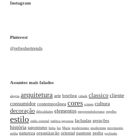
Instagram
Pinterest
@refreshertrends
Assuntos mais falados
arquitetura
classico
cliente
arte
briefing
alegria
cidade
cores
consumidor
cultura
contemporânea
cristais
decoração
elementos
dificuldades
empreendedorismo
espelho
estilo
fachadas
gerações
estilo oriental
estética japonesa
história
japonismo
linha
luz
Marie
modernismo
modernista
movimento
natureza
organização
oriental
pantone
pedra
mídia
profissão