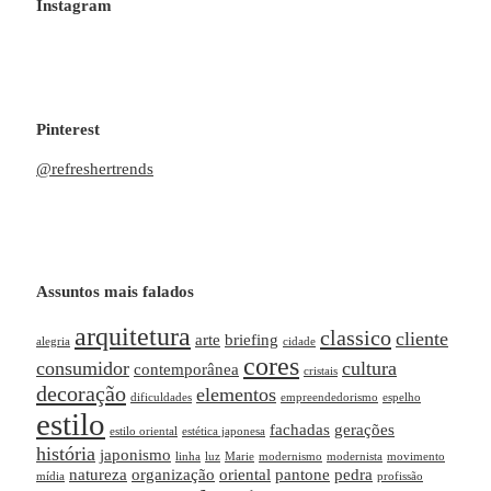
Instagram
Pinterest
@refreshertrends
Assuntos mais falados
arquitetura
classico
cliente
arte
briefing
alegria
cidade
cores
consumidor
cultura
contemporânea
cristais
decoração
elementos
dificuldades
empreendedorismo
espelho
estilo
fachadas
gerações
estilo oriental
estética japonesa
história
japonismo
linha
luz
Marie
modernismo
modernista
movimento
natureza
organização
oriental
pantone
pedra
mídia
profissão