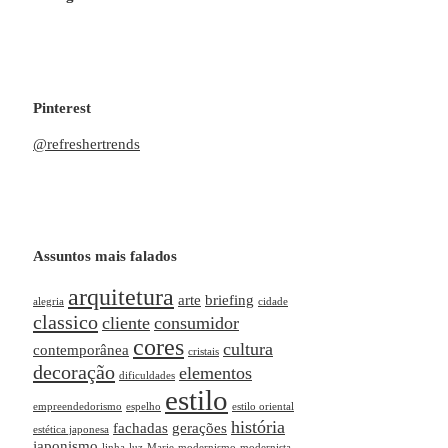
Pinterest
@refreshertrends
Assuntos mais falados
arquitetura
arte
briefing
alegria
cidade
classico
cliente
consumidor
cores
cultura
contemporânea
cristais
decoração
elementos
dificuldades
estilo
empreendedorismo
espelho
estilo oriental
história
fachadas
gerações
estética japonesa
japonismo
linha
luz
Marie
modernismo
modernista