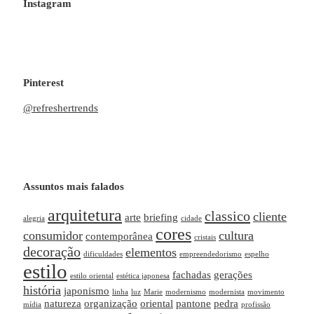
Instagram
Pinterest
@refreshertrends
Assuntos mais falados
arquitetura
classico
cliente
arte
briefing
alegria
cidade
cores
consumidor
cultura
contemporânea
cristais
decoração
elementos
dificuldades
empreendedorismo
espelho
estilo
fachadas
gerações
estilo oriental
estética japonesa
história
japonismo
linha
luz
Marie
modernismo
modernista
movimento
natureza
organização
oriental
pantone
pedra
mídia
profissão