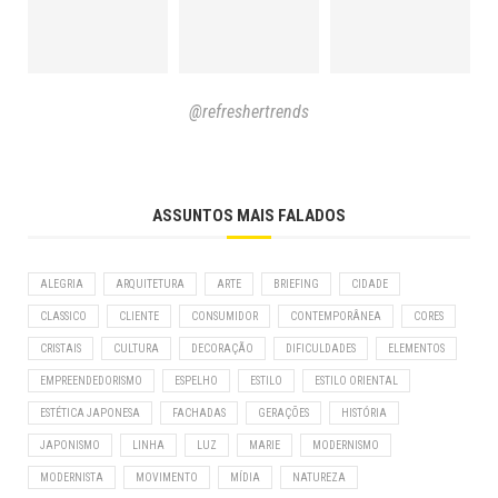
@refreshertrends
ASSUNTOS MAIS FALADOS
ALEGRIA
ARQUITETURA
ARTE
BRIEFING
CIDADE
CLASSICO
CLIENTE
CONSUMIDOR
CONTEMPORÂNEA
CORES
CRISTAIS
CULTURA
DECORAÇÃO
DIFICULDADES
ELEMENTOS
EMPREENDEDORISMO
ESPELHO
ESTILO
ESTILO ORIENTAL
ESTÉTICA JAPONESA
FACHADAS
GERAÇÕES
HISTÓRIA
JAPONISMO
LINHA
LUZ
MARIE
MODERNISMO
MODERNISTA
MOVIMENTO
MÍDIA
NATUREZA