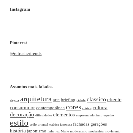
Instagram
Pinterest
@refreshertrends
Assuntos mais falados
arquitetura
classico
cliente
arte
briefing
alegria
cidade
cores
consumidor
cultura
contemporânea
cristais
decoração
elementos
dificuldades
empreendedorismo
espelho
estilo
fachadas
gerações
estilo oriental
estética japonesa
história
japonismo
linha
luz
Marie
modernismo
modernista
movimento