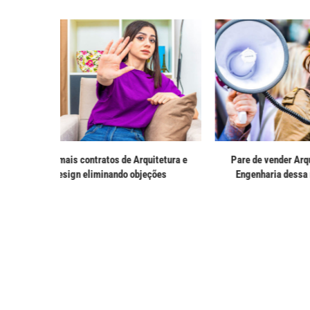
ja resultados
Designer de Produto: 3 Atitudes
Ser desi
ura e...
desastrosas para evitar no seu...
di