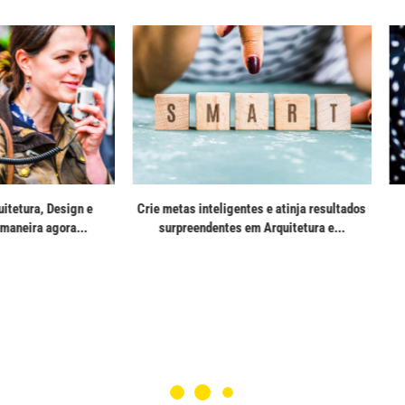
gner: o jeito samurai de ganhar
Como fazer o briefing perfeito e
nheiro vendendo poucas...
consultorias online de Arquitetura.