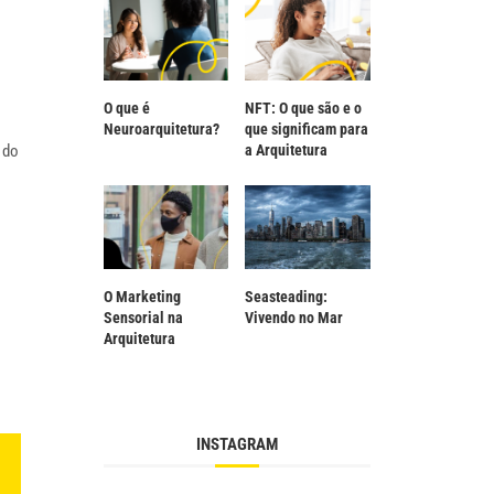
O que é
NFT: O que são e o
Neuroarquitetura?
que significam para
 do
a Arquitetura
O Marketing
Seasteading:
Sensorial na
Vivendo no Mar
Arquitetura
INSTAGRAM