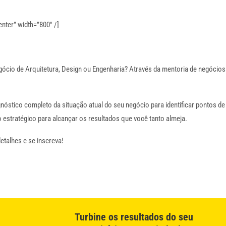
nter” width=”800″ /]
gócio de Arquitetura, Design ou Engenharia? Através da mentoria de negócios
óstico completo da situação atual do seu negócio para identificar pontos de
estratégico para alcançar os resultados que você tanto almeja.
detalhes e se inscreva!
Turbine os resultados do seu