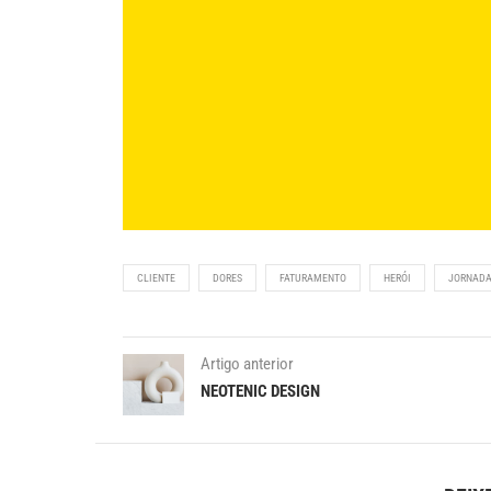
CLIENTE
DORES
FATURAMENTO
HERÓI
JORNAD
Artigo anterior
NEOTENIC DESIGN